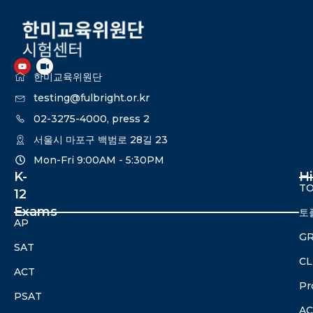
한미교육위원단
testing@fulbright.or.kr
02-3275-4000, press 2
서울시 마포구 백범로 28길 23
Mon-Fri 9:00AM - 5:30PM​
K-
H
TO
12
Exams
토
AP
G
SAT
CL
ACT
Pr
PSAT
A