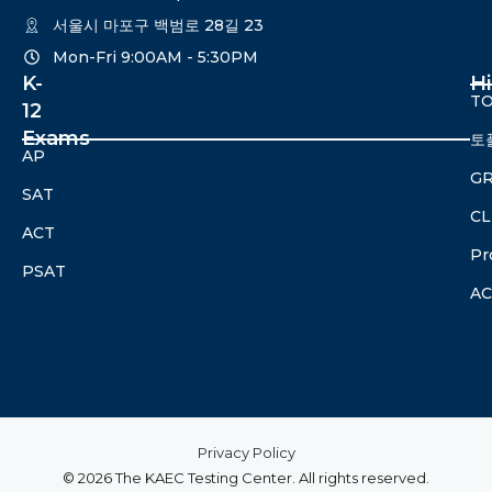
서울시 마포구 백범로 28길 23
Mon-Fri 9:00AM - 5:30PM​
K-
H
TO
12
Exams
토
AP
G
SAT
CL
ACT
Pr
PSAT
A
Privacy Policy
© 2026 The KAEC Testing Center. All rights reserved.