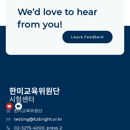
We’d love to hear
from you!
Leave Feedback
한미교육위원단
testing@fulbright.or.kr
02-3275-4000, press 2