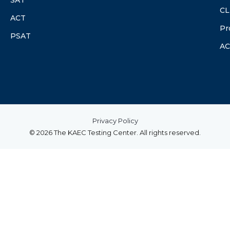
CL
ACT
Pr
PSAT
A
Privacy Policy
© 2026 The KAEC Testing Center. All rights reserved.