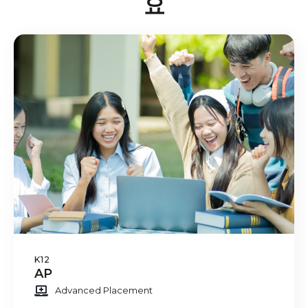
요
K12
AP
Advanced Placement