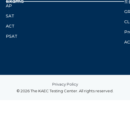
Exams
토
AP
G
SAT
CL
ACT
Pr
PSAT
A
Privacy Policy
© 2026 The KAEC Testing Center. All rights reserved.