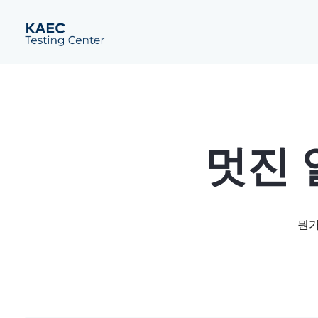
멋진 
뭔가