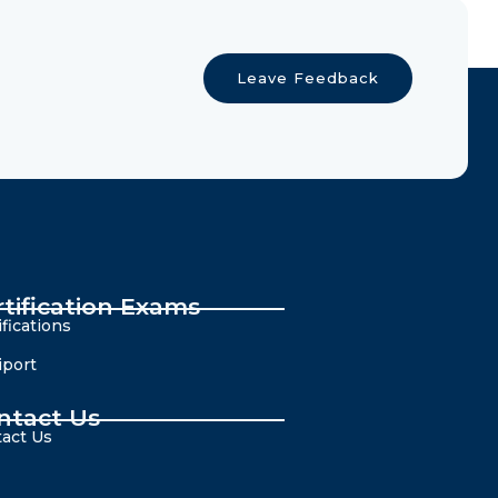
Leave Feedback
rtification Exams
ifications
iport
ntact Us
act Us