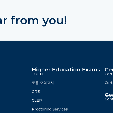
ar from you!
Higher Education Exams
Ce
TOEFL
Cert
토플 모의고사
Cert
GRE
Co
Cont
CLEP
Proctoring Services