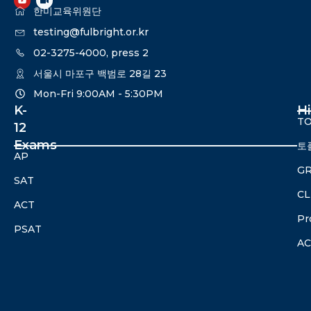
한미교육위원단
testing@fulbright.or.kr
02-3275-4000, press 2
서울시 마포구 백범로 28길 23
Mon-Fri 9:00AM - 5:30PM​
K-
H
TO
12
Exams
토
AP
G
SAT
CL
ACT
Pr
PSAT
A