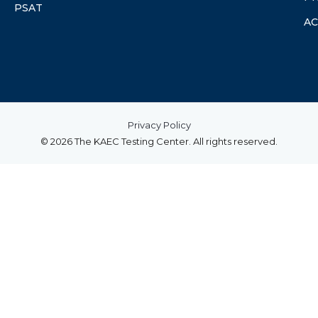
PSAT
A
Privacy Policy
© 2026 The KAEC Testing Center. All rights reserved.