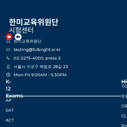
한미교육위원단
testing@fulbright.or.kr
02-3275-4000, press 2
서울시 마포구 백범로 28길 23
Mon-Fri 9:00AM - 5:30PM​
K-
H
TO
12
Exams
토
AP
G
SAT
CL
ACT
Pr