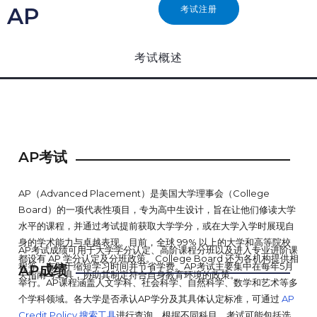
AP
考试注册
考试概述
AP考试
AP（Advanced Placement）是美国大学理事会（College
Board）的一项代表性项目，专为高中生设计，旨在让他们修读大学
水平的课程，并通过考试提前获取大学学分，或在大学入学时展现自
身的学术能力与卓越表现。目前，全球 99% 以上的大学和高等院校
AP考试成绩可用于大学学分认定、高阶课程分班以及进入专业进阶课
都设有 AP 学分认定及分班政策。College Board 还为各机构提供相
程等，有助于缩短学习时间并节省学费。AP考试主要集中在每年5月
AP成绩
关指南与工具，协助其制定符合自身教育环境的政策。
举行。AP课程涵盖人文学科、社会科学、自然科学、数学和艺术等多
个学科领域。各大学是否承认AP学分及其具体认定标准，可通过
AP
Credit Policy 搜索工具
进行查询。根据不同科目，考试可能包括选