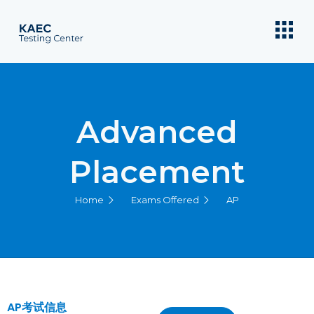
Advanced
Placement
Home
Exams Offered
AP
AP考试信息